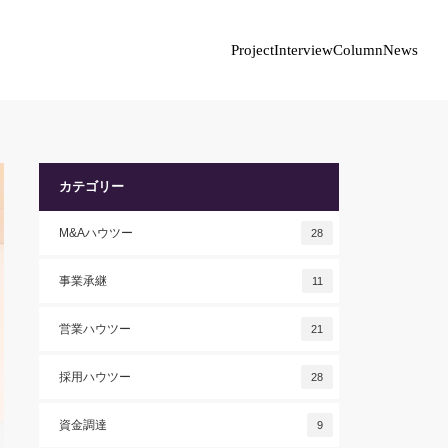
Project
Interview
Column
News
カテゴリー
M&Aハウツー
28
事業承継
11
営業ハウツー
21
採用ハウツー
28
資金調達
9