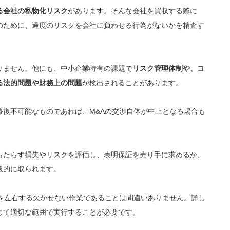
る会社の私物化リスク
があります。そんな会社を買収する際に
のために、過度のリスクを会社に負わせる行為がないかを精査す
りません。他にも、中小企業特有の課題で
リスク管理体制や、コ
る法的問題や財務上の問題
が検出されることがあります。
修復不可能なものであれば、M&Aの交渉自体が中止となる場合も
もたらす損失やリスクを評価し、表明保証を売り手に求めるか、
般的に取られます。
否を左右する欠かせない作業であることは間違いありません。詳し
じて適切な範囲で実行することが必要です。