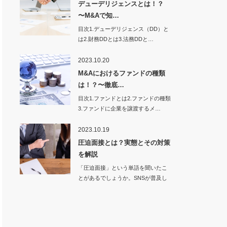
デューデリジェンスとは！？
〜M&Aで知…
目次1.デューデリジェンス（DD）と
は2.財務DDとは3.法務DDと…
2023.10.20
M&Aにおけるファンドの種類
は！？〜徹底…
目次1.ファンドとは2.ファンドの種類
3.ファンドに企業を譲渡するメ…
2023.10.19
圧迫面接とは？実態とその対策
を解説
「圧迫面接」という単語を聞いたこ
とがあるでしょうか。SNSが普及し
ている現代にお…