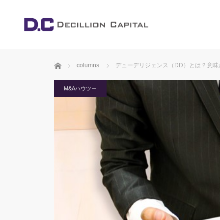
ホーム
columns
デューデリジェンス（DD）とは？意味
M&Aハウツー