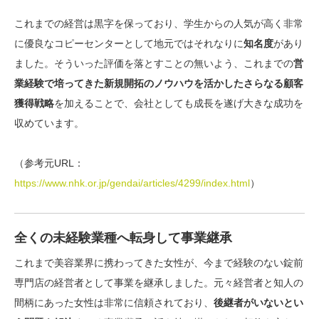
これまでの
経営は黒字を保っており、学生からの人気が高く非常
に優良なコピーセンター
として地元ではそれなりに
知名度
があり
ました。そういった評価を落とすことの無いよう、これまでの
営
業経験で培ってきた新規開拓のノウハウを活かしたさらなる顧客
獲得戦略
を加えることで、
会社としても成長を遂げ大きな成功を
収めています
。
（参考元URL：
https://www.nhk.or.jp/gendai/articles/4299/index.html
）
全くの未経験業種へ転身して事業継承
これまで美容業界に携わってきた女性が、
今まで経験のない錠前
専門店の経営者として事業を継承
しました。元々経営者と知人の
間柄にあった女性は非常に信頼されており、
後継者がいないとい