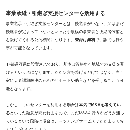
事業承継・引継ぎ支援センターを活用する
事業継承・引継ぎ支援センターとは、後継者がいない、又はまだ
後継者が定まっていないといった
小規模の事業者と後継者候補と
を繋げてくれる公的機関
になります。
登録は無料
で、誰でも行う
事が可能となっています。
47都道府県に設置されており、基本は管轄する地域での支援を受
けるという形になります。ただ双方を繋げるだけではなく、
専門
家による課題解決のためのサポートや助言などを受けることも可
能
となります。
しかし、このセンターを利用する場合は
本気でM&Aを考えてい
る
といった熱意が問われますので、まだM&Aを行うかどうか迷っ
ているという段階の場合は、マッチングサービスでとどまってお
くほうがいいでしょう。