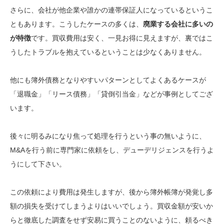
さらに、会社が他企業や誰かの連帯保証人になっているというこ
ともあります。こうしたケースの多くは、
廃業する会社に多いの
が特徴
です。買収費用は安く、一見お得に見えますが、裏ではこ
うしたトラブルを抱えているということは少なくありません。
他にも簿外債務となりやすいパターンとしてよくあるケースが
「退職金」「リース債務」「貸倒引当金」などが事例としてござ
います。
後々に明るみになり焦って処理を行うという事の無いように、
M&Aを行う前に専門家に依頼をし、
デューデリジェンス
を行うよ
うにして下さい。
この依頼により費用は発生しますが、後から簿外帳簿が発覚し多
額の損失を受けてしまうよりはいいでしょう。買収金額が安いか
らと徹底した調査をせず安易に買うことのないように、頼るべき