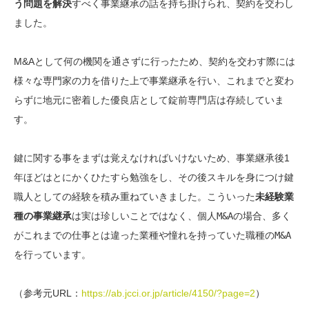
う問題を解決
すべく事業継承の話を持ち掛けられ、契約を交わし
ました。
M&Aとして何の機関を通さずに行ったため、契約を交わす際には
様々な専門家の力を借りた上で事業継承を行い、これまでと変わ
らずに地元に密着した優良店として錠前専門店は存続していま
す。
鍵に関する事をまずは覚えなければいけないため、事業継承後1
年ほどはとにかくひたすら勉強をし、その後スキルを身につけ鍵
職人としての経験を積み重ねていきました。こういった
未経験業
種の事業継承
は実は珍しいことではなく、
個人M&Aの場合、多く
がこれまでの仕事とは違った業種や憧れを持っていた職種のM&A
を行っています
。
（参考元URL：
https://ab.jcci.or.jp/article/4150/?page=2
）