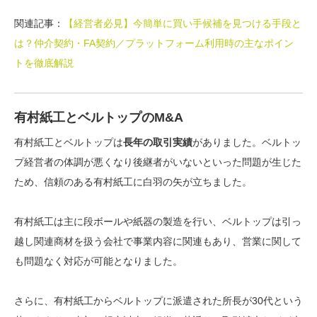
関連記事：
【経営者必見】今簡単に買い手候補を見つける手段と
は？仲介契約・FA契約／プラットフォーム利用時の主なポイン
トを徹底解説
有村紙工とベルトップのM&A
有村紙工とベルトップは
長年の取引実績
がありました。ベルトッ
プ
経営者の体調が悪くなり後継者がいないといった問題が生じた
ため、信頼のある有村紙工に白羽の矢が立ちました。
有村紙工は主に段ボールや紙器の製造を行い、ベルトップは引っ
越し関連商材を扱う会社で
事業内容に関連もあり、営業に関して
も問題なく対応が可能
となりました。
さらに、有村紙工からベルトップに派遣された所長が30代という