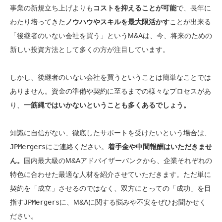
事業の新規立ち上げよりも
コストを抑えることが可能
で、長年に
わたり培ってきた
ノウハウやスキルを最大限活かす
ことが出来る
「後継者のいない会社を買う」というM&Aは、今、将来のための
新しい投資方法として多くの方が注目
しています。
しかし、後継者のいない会社を買うということは簡単なことでは
ありません。資金の準備や契約に至るまでの様々なプロセスがあ
り、
一筋縄ではいかないということも多くあるでしょう。
知識に自信がない、徹底したサポートを受けたいという場合は、
JPMergers
にご連絡ください。
着手金や中間報酬はいただきませ
ん。
国内最大級のM&Aアドバイザーバンクから、企業それぞれの
特色に合わせた最適な人材を紹介させていただきます。ただ単に
契約を「成立」させるのではなく、双方にとっての「成功」を目
指す
JPMergers
に、M&Aに関する悩みや不安をぜひお聞かせく
ださい。